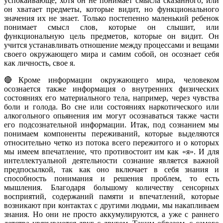
успокаивающе, хотя он не понимает смысла сказанного, или
он хватает предметы, которые видит, но функционального
значения их не знает. Только постепенно маленький ребенок
понимает смысл слов, которые он слышит, или
функциональную цель предметов, которые он видит. Он
учится устанавливать отношение между процессами и вещами
своего окружающего мира и самим собой, он осознает себя
как личность, свое я.
🔴Кроме информации окружающего мира, человеком
осознается также информация о внутренних физических
состояниях его материального тела, например, через чувства
боли и голода. Во сне или состояниях наркотического или
алкогольного опьянения им могут осознаваться также части
его подсознательной информации. Итак, под сознанием мы
понимаем компоненты переживаний, которые выделяются
относительно четко из потока всего пережитого и о которых
мы имеем впечатление, что противостоит им как «я». И для
интеллектуальной деятельности сознание является важной
предпосылкой, так как оно включает в себя знания и
способность понимания и решения проблем, то есть
мышления. Благодаря большому количеству сенсорных
восприятий, содержаний памяти и впечатлений, которые
возникают при контактах с другими людьми, мы накапливаем
знания. Но они не просто аккумулируются, а уже с раннего