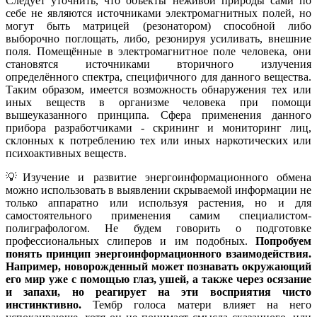
Следует уточнить, что объекты неживой природы сами по
себе не являются источниками электромагнитных полей, но
могут быть матрицей (резонатором) способной либо
выборочно поглощать, либо, резонируя усиливать, внешние
поля. Помещённые в электромагнитное поле человека, они
становятся источниками вторичного излучения
определённого спектра, специфичного для данного вещества.
Таким образом, имеется возможность обнаружения тех или
иных веществ в организме человека при помощи
вышеуказанного принципа. Сфера применения данного
прибора разработчиками - скрининг и мониторинг лиц,
склонных к потреблению тех или иных наркотических или
психоактивных веществ.
💡Изучение и развитие энергоинформационного обмена
можно использовать в выявлении скрываемой информации не
только аппаратно или используя растения, но и для
самостоятельного применения самим специалистом-
полиграфологом. Не будем говорить о подготовке
профессиональных слиперов и им подобных.
Попробуем
понять принцип энергоинформационного взаимодействия.
Например, новорожденный может познавать окружающий
его мир уже с помощью глаз, ушей, а также через осязание
и запахи, но реагирует на эти восприятия чисто
инстинктивно.
Тембр голоса матери влияет на него