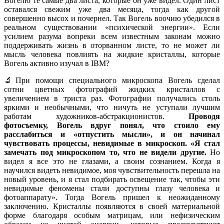
Вогелю те самые два листа, которые он уже видел. Один лист
оставался свежим уже два месяца, тогда как другой
совершенно высох и почернел. Так Вогель воочию убедился в
реальном существовании «психической энергии». Если
усилием разума вопреки всем известным законам можно
поддерживать жизнь в оторванном листе, то не может ли
мысль человека повлиять на жидкие кристаллы, которые
Вогель активно изучал в IBM?
🔬При помощи специального микроскопа Вогель сделал
сотни цветных фотографий жидких кристаллов с
увеличением в триста раз. Фотографии получались столь
яркими и необычными, что ничуть не уступали лучшим
работам художников-абстракционистов.
Проводя
фотосъемку, Вогель вдруг понял, что стоило ему
расслабиться и «отпустить мысли», и он начинал
чувствовать процессы, невидимые в микроскоп. «Я стал
замечать под микроскопом то, что не видели другие.
Но
видел я все это не глазами, а своим сознанием. Когда я
научился видеть невидимое, моя чувствительность перешла на
новый уровень, и я стал подбирать освещение так, чтобы эти
невидимые феномены стали доступны глазу человека и
фотоаппарату». Тогда Вогель пришел к неожиданному
заключению. Кристаллы появляются в своей материальной
форме благодаря особым матрицам, или нефизическим