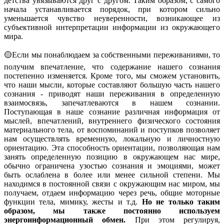
детства увязываются друг с другом. Таким образом, с самого
начала устанавливается порядок, при котором сильно
уменьшается чувство неуверенности, возникающее из
субъективной интерпретации информации из окружающего
мира.
🟡Если мы понаблюдаем за собственными переживаниями, то
получим впечатление, что содержание нашего сознания
постепенно изменяется. Кроме того, мы сможем установить,
что наши мысли, которые составляют большую часть нашего
сознания - приводят наши переживания в определенную
взаимосвязь, запечатлеваются в нашем сознании.
Поступающая в наше сознание различная информация от
мыслей, впечатлений, внутреннего физического состояния
материального тела, от воспоминаний и поступков позволяет
нам осуществлять временную, локальную и личностную
ориентацию. Эта способность ориентации, позволяющая нам
занять определенную позицию в окружающем нас мире,
обычно ограничена узостью сознания и эмоциями, может
быть ослаблена в более или менее сильной степени. Мы
находимся в постоянной связи с окружающим нас миром, мы
получаем, отдаем информацию через речь, общие моторные
функции тела, мимику, жесты и т.д.
Но не только таким
образом, мы также постоянно используем
энергоинформационный обмен.
При этом регулируя,