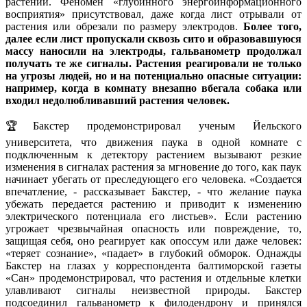
растений. Феномен «глубинного энергоинформационного
восприятия» присутствовал, даже когда лист отрывали от
растения или обрезали по размеру электродов.
Более того,
далее если лист пропускали сквозь сито и образовавшуюся
массу наносили на электроды, гальванометр продолжал
получать те же сигналы. Растения реагировали не только
на угрозы людей, но и на потенциально опасные ситуации:
например, когда в комнату внезапно вбегала собака или
входил недолюбливавший растения человек.
🏆Бакстер продемонстрировал ученым Йельского
университета, что движения паука в одной комнате с
подключенным к детектору растением вызывают резкие
изменения в сигналах растения за мгновение до того, как паук
начинает убегать от преследующего его человека. «Создается
впечатление, - рассказывает Бакстер, - что желание паука
убежать передается растению и приводит к изменению
электрического потенциала его листьев». Если растению
угрожает чрезвычайная опасность или повреждение, то,
защищая себя, оно реагирует как опоссум или даже человек:
«теряет сознание», «падает» в глубокий обморок. Однажды
Бакстер на глазах у корреспондента балтиморской газеты
«Сан» продемонстрировал, что растения и отдельные клетки
улавливают сигналы неизвестной природы. Бакстер
подсоединил гальванометр к филодендрону и принялся