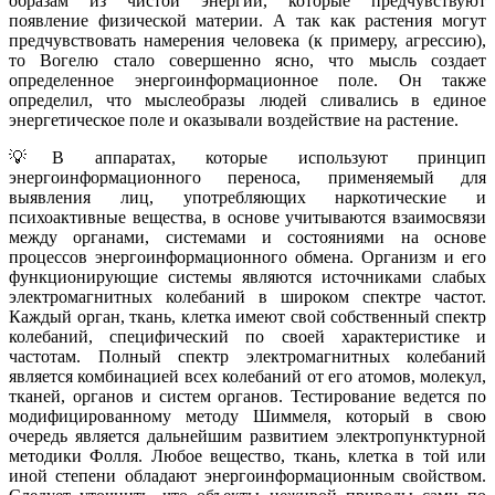
образам из чистой энергии, которые предчувствуют
появление физической материи. А так как растения могут
предчувствовать намерения человека (к примеру, агрессию),
то Вогелю стало совершенно ясно, что мысль создает
определенное энергоинформационное поле. Он также
определил, что мыслеобразы людей сливались в единое
энергетическое поле и оказывали воздействие на растение.
💡В аппаратах, которые используют принцип
энергоинформационного переноса, применяемый для
выявления лиц, употребляющих наркотические и
психоактивные вещества, в основе учитываются взаимосвязи
между органами, системами и состояниями на основе
процессов энергоинформационного обмена. Организм и его
функционирующие системы являются источниками слабых
электромагнитных колебаний в широком спектре частот.
Каждый орган, ткань, клетка имеют свой собственный спектр
колебаний, специфический по своей характеристике и
частотам. Полный спектр электромагнитных колебаний
является комбинацией всех колебаний от его атомов, молекул,
тканей, органов и систем органов. Тестирование ведется по
модифицированному методу Шиммеля, который в свою
очередь является дальнейшим развитием электропунктурной
методики Фолля. Любое вещество, ткань, клетка в той или
иной степени обладают энергоинформационным свойством.