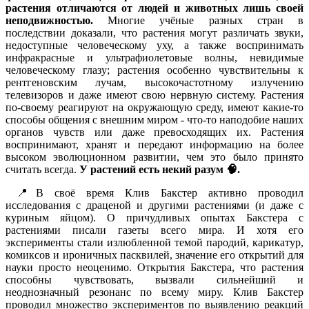
растения отличаются от людей и животных лишь своей
неподвижностью.
Многие учёные разных стран в
последствии доказали, что растения могут различать звуки,
недоступные человеческому уху, а также воспринимать
инфракрасные и ультрафиолетовые волны, невидимые
человеческому глазу; растения особенно чувствительны к
рентгеновским лучам, высокочастотному излучению
телевизоров и даже имеют свою нервную систему. Растения
по-своему реагируют на окружающую среду, имеют какие-то
способы общения с внешним миром - что-то наподобие наших
органов чувств или даже превосходящих их. Растения
воспринимают, хранят и передают информацию на более
высоком эволюционном развитии, чем это было принято
считать всегда.
У растений есть некий разум 🧠.
📍В своё время Клив Бакстер активно проводил
исследования с драценой и другими растениями (и даже с
куриным яйцом). О причудливых опытах Бакстера с
растениями писали газеты всего мира. И хотя его
эксперименты стали излюбленной темой пародий, карикатур,
комиксов и ироничных пасквилей, значение его открытий для
науки просто неоценимо. Открытия Бакстера, что растения
способны чувствовать, вызвали сильнейший и
неоднозначный резонанс по всему миру. Клив Бакстер
проводил множество экспериментов по выявлению реакций