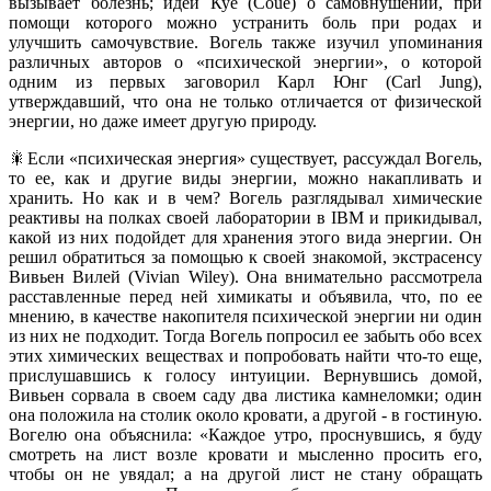
вызывает болезнь; идеи Куе (Coue) о самовнушении, при
помощи которого можно устранить боль при родах и
улучшить самочувствие. Вогель также изучил упоминания
различных авторов о «психической энергии», о которой
одним из первых заговорил Карл Юнг (Carl Jung),
утверждавший, что она не только отличается от физической
энергии, но даже имеет другую природу.
🎇Если «психическая энергия» существует, рассуждал Вогель,
то ее, как и другие виды энергии, можно накапливать и
хранить. Но как и в чем? Вогель разглядывал химические
реактивы на полках своей лаборатории в IBM и прикидывал,
какой из них подойдет для хранения этого вида энергии. Он
решил обратиться за помощью к своей знакомой, экстрасенсу
Вивьен Вилей (Vivian Wiley). Она внимательно рассмотрела
расставленные перед ней химикаты и объявила, что, по ее
мнению, в качестве накопителя психической энергии ни один
из них не подходит. Тогда Вогель попросил ее забыть обо всех
этих химических веществах и попробовать найти что-то еще,
прислушавшись к голосу интуиции. Вернувшись домой,
Вивьен сорвала в своем саду два листика камнеломки; один
она положила на столик около кровати, а другой - в гостиную.
Вогелю она объяснила: «Каждое утро, проснувшись, я буду
смотреть на лист возле кровати и мысленно просить его,
чтобы он не увядал; а на другой лист не стану обращать