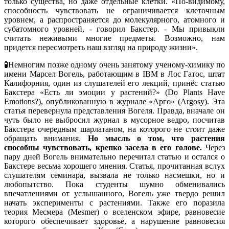
только существа, но даже отдельные клетки. «По-видимому,
способность чувствовать не ограничивается клеточным
уровнем, а распространяется до молекулярного, атомного и
субатомного уровней, - говорил Бакстер. - Мы привыкли
считать неживыми многие предметы. Возможно, нам
придется пересмотреть наш взгляд на природу жизни».
🧪Немногим позже одному очень занятому ученому-химику по
имени Марсел Вогель, работающим в IBM в Лос Гатос, штат
Калифорния, один из слушателей его лекций, принёс статью
Бакстера «Есть ли эмоции у растений?» (Do Plants Have
Emotions?), опубликованную в журнале «Арго» (Argosy). Эта
статья перевернула представления Вогеля. Правда, вначале он
чуть было не выбросил журнал в мусорное ведро, посчитав
Бакстера очередным шарлатаном, на которого не стоит даже
обращать внимания.
Но мысль о том, что растения
способны чувствовать, крепко засела в его голове.
Через
пару дней Вогель внимательно перечитал статью и остался о
Бакстере весьма хорошего мнения. Статья, прочитанная вслух
слушателям семинара, вызвала не только насмешки, но и
любопытство. Пока студенты шумно обменивались
впечатлениями от услышанного, Вогель уже твердо решил
начать эксперименты с растениями. Также его поразила
теория Месмера (Mesmer) о вселенском эфире, равновесие
которого обеспечивает здоровье, а нарушение равновесия