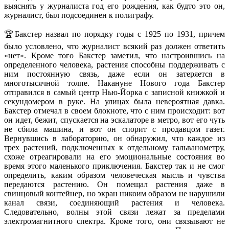
выяснять у журналиста год его рождения, как будто это он,
журналист, был подсоединен к полиграфу.
🏆Бакстер назвал по порядку годы с 1925 по 1931, причем
было условлено, что журналист всякий раз должен ответить
«нет». Кроме того Бакстер заметил, что настроившись на
определенного человека, растения способны поддерживать с
ним постоянную связь, даже если он затеряется в
многотысячной толпе. Накануне Нового года Бакстер
отправился в самый центр Нью-Йорка с записной книжкой и
секундомером в руке. На улицах была невероятная давка.
Бакстер отмечал в своем блокноте, что с ним происходит: вот
он идет, бежит, спускается на эскалаторе в метро, вот его чуть
не сбила машина, и вот он спорит с продавцом газет.
Вернувшись в лабораторию, он обнаружил, что каждое из
трех растений, подключенных к отдельному гальванометру,
схоже отреагировали на его эмоциональные состояния во
время этого маленького приключения. Бакстер так и не смог
определить, каким образом человеческая мысль и чувства
передаются растению. Он помещал растения даже в
свинцовый контейнер, но экран никоим образом не нарушили
канал связи, соединяющий растения и человека.
Следовательно, волны этой связи лежат за пределами
электромагнитного спектра. Кроме того, они связывают не