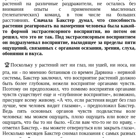
растений на различные раздражители, не остались без
внимания опыты с применением мысленных
(телепатических) команд, в том числе на больших
расстояниях.
Сначала Бакстер думал, что способность
растения реагировать на намерения человека была какой-
то формой экстрасенсорного восприятия, но потом он
решил, что это не так. Под экстрасенсорным восприятием
он подразумевал восприятие, выходящее за пределы пяти
ощущений, связанных с органами осязания, зрения, слуха,
обоняния и вкуса.
🏆Поскольку у растений нет ни глаз, ни ушей, ни носа, ни
рта, ни - по мнению ботаников со времен Дарвина - нервной
системы, Бакстер заключил, что восприятие растений должно
быть более глубоким, нежели восприятие органами чувств.
Поэтому он предположил, что помимо восприятия органами
чувств существует еще и «глубинное восприятие», возможно,
присущее всему живому. «А что, если растения видят без глаз
лучше, чем человек видит глазами», - предположил Бакстер.
Ведь пять основных органов чувств подвластны воле
человека: мы можем ощущать, плохо ощущать или вовсе не
ощущать, что бы то ни было. «Если вам что-то не по нраву, -
отметил Бакстер, - вы можете отвернуться или закрыть глаза».
Несколько месяцев Бакстер снимал показания с самых разных