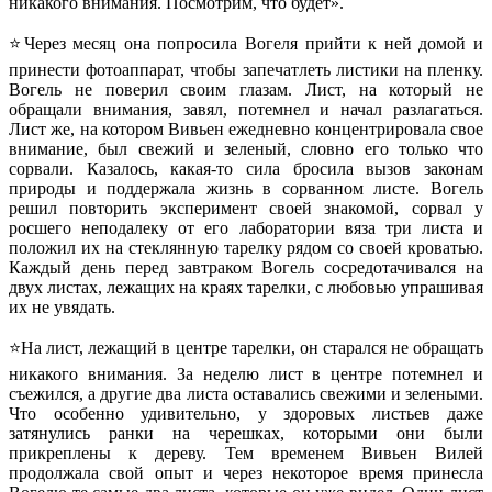
никакого внимания. Посмотрим, что будет».
⭐Через месяц она попросила Вогеля прийти к ней домой и
принести фотоаппарат, чтобы запечатлеть листики на пленку.
Вогель не поверил своим глазам. Лист, на который не
обращали внимания, завял, потемнел и начал разлагаться.
Лист же, на котором Вивьен ежедневно концентрировала свое
внимание, был свежий и зеленый, словно его только что
сорвали. Казалось, какая-то сила бросила вызов законам
природы и поддержала жизнь в сорванном листе. Вогель
решил повторить эксперимент своей знакомой, сорвал у
росшего неподалеку от его лаборатории вяза три листа и
положил их на стеклянную тарелку рядом со своей кроватью.
Каждый день перед завтраком Вогель сосредотачивался на
двух листах, лежащих на краях тарелки, с любовью упрашивая
их не увядать.
⭐На лист, лежащий в центре тарелки, он старался не обращать
никакого внимания. За неделю лист в центре потемнел и
съежился, а другие два листа оставались свежими и зелеными.
Что особенно удивительно, у здоровых листьев даже
затянулись ранки на черешках, которыми они были
прикреплены к дереву. Тем временем Вивьен Вилей
продолжала свой опыт и через некоторое время принесла