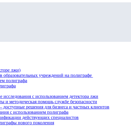
кторе лжи)
ов образовательных учреждений на полиграфе
ием полиграфа
лиграфа
е исследования с использованием детектора лжи
ты и методическая помощь службе безопасности
 доступные решения для бизнеса и частных клиентов
ния с использованием полиграфа
алификации действующих специалистов
лиграфы нового поколения