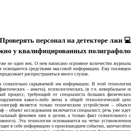
Проверять персонал на детекторе лжи 
жно у квалифицированных полиграфоло
е один век. О нем написано огромное количество журнальных 
е освещаются средствами массовой информации. Ему посвящено
продолжает распространяться много слухов.
ознательно скрываемой им информации. В этой технологии о
ктических – анкета), психологических, (в т.ч. невербальное по
ый процесс, требующий от специалиста больших физических,
 нарушения какого-либо звена в общей технологической цеп
полиграф является только техническим устройством – объек
аф – объект исследования включается специалист, речь уже иде
альный феномен лжи в целом, а только факт сознательного 
ловного). Эта технология основывается на четко установленно
сущие в себе информацию о произошедшем событии, запечатлённ