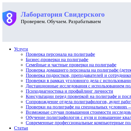
Лаборатория Свидерского
Проверяем. Обучаем. Разрабатываем
Услуги
Проверка персонала на полиграфе
Бизнес-проверки на полиграфе
Семейные и частные проверки на полиграфе
Проверка домашнего персонала на полиграфе (дете
Проверка подростков, преподавателей и сотрудник
Проверки в рамках уголовного дела с использован
Дистанционные исследования с использованием по
Психодиагностика и профайлинг личности
Консультации перед проверкой на полиграфе и посл
Сопровождение отдела полиграфологов, аудит рабо
Проверки на полиграфе на специальных условиях —
Возможные случаи повышения стоимости исследова
Обучение полиграфологов с нуля и повышение кв
Современные профессиональные компьютерные по
Статьи