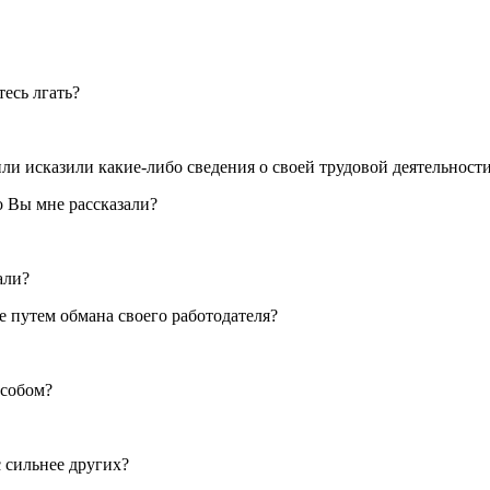
есь лгать?
ли исказили какие-либо сведения о своей трудовой деятельност
о Вы мне рассказали?
али?
е путем обмана своего работодателя?
особом?
с сильнее других?