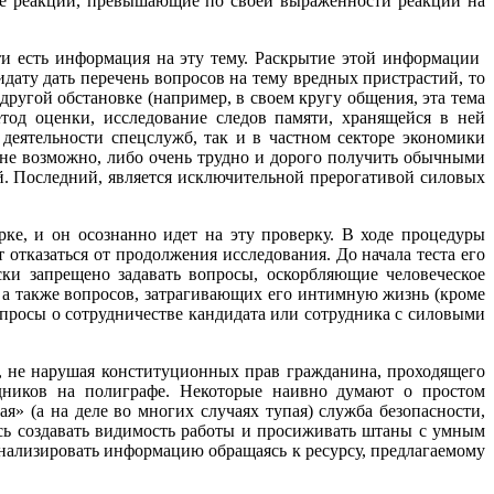
ие реакции, превышающие по своей выраженности реакции на
ти есть информация на эту тему. Раскрытие этой информации
идату дать перечень вопросов на тему вредных пристрастий, то
ругой обстановке (например, в своем кругу общения, эта тема
тод оценки, исследование следов памяти, хранящейся в ней
еятельности спецслужб, так и в частном секторе экономики
 не возможно, либо очень трудно и дорого получить обычными
. Последний, является исключительной прерогативой силовых
ке, и он осознанно идет на эту проверку. В ходе процедуры
отказаться от продолжения исследования. До начала теста его
ки запрещено задавать вопросы, оскорбляющие человеческое
 а также вопросов, затрагивающих его интимную жизнь (кроме
просы о сотрудничестве кандидата или сотрудника с силовыми
в, не нарушая конституционных прав гражданина, проходящего
удников на полиграфе. Некоторые наивно думают о простом
я» (а на деле во многих случаях тупая) служба безопасности,
сь создавать видимость работы и просиживать штаны с умным
анализировать информацию обращаясь к ресурсу, предлагаемому