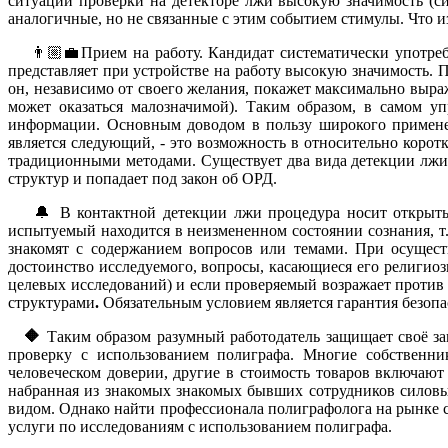
ситуации проверки на детекторе лжи высокую значимость (
аналогичные, но не связанные с этим событием стимулы. Что 
👨🏼‍💼Прием на работу. Кандидат систематически употребл
представляет при устройстве на работу высокую значимость. П
он, независимо от своего желания, покажет максимально выра
может оказаться малозначимой). Таким образом, в самом у
информации. Основным доводом в пользу широкого применен
является следующий, - это возможность в относительно коро
традиционными методами. Существует два вида детекции лжи
структур и попадает под закон об ОРД.
🔔 В контактной детекции лжи процедура носит открытый ха
испытуемый находится в неизмененном состоянии сознания, т.
знакомят с содержанием вопросов или темами. При осущест
достоинство исследуемого, вопросы, касающиеся его религио
целевых исследований) и если проверяемый возражает против
структурами
.
Обязательным условием является гарантия безопа
🔶
Таким образом разумный работодатель защищает своё з
проверку с использованием полиграфа. Многие собственни
человеческом доверии, другие в стоимость товаров включают 
набранная из знакомых знакомых бывших сотрудников силовы
видом. Однако найти профессионала полиграфолога на рынке с
услуги по исследованиям с использованием полиграфа.