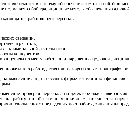
о включается в систему обеспечения комплексной безопаснос
е не подменяет собой традиционные методы обеспечения кадрово
е) кандидатов, работающего персонала.
ческих сведений.
ртные игры и т.п.).
их в криминальной деятельности.
тороны конкурентов.
к хищениям по месту работы или нарушению трудовой дисципли
н по желанию работодателя или исходя из опыта полиграфолога
 на выявление лиц, наносящих фирме тот или иной финансовый
ирмы.
рименение проверки персонала на детекторе лжи является м
е на работу, по объективным причинам, отсеивается порядк
причин увольнения с предыдущих мест работы, хищения на преды