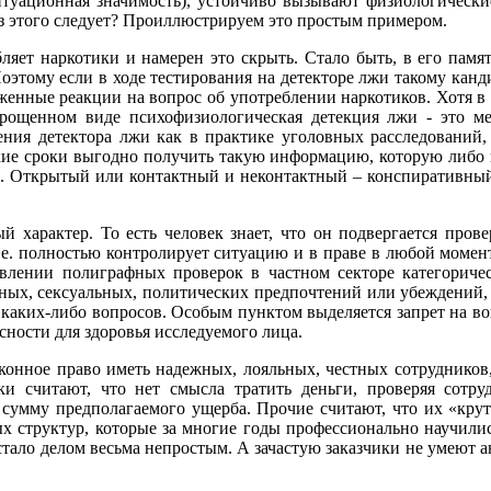
ситуационная значимость), устойчиво вызывают физиологическ
из этого следует? Проиллюстрируем это простым примером.
яет наркотики и намерен это скрыть. Стало быть, в его памя
оэтому если в ходе тестирования на детекторе лжи такому канд
женные реакции на вопрос об употреблении наркотиков. Хотя в д
прощенном виде психофизиологическая детекция лжи - это ме
ия детектора лжи как в практике уголовных расследований, д
ткие сроки выгодно получить такую информацию, которую либо
. Открытый или контактный и неконтактный – конспиративный
рактер. То есть человек знает, что он подвергается провер
е. полностью контролирует ситуацию и в праве в любой момент 
влении полиграфных проверок в частном секторе категоричес
зных, сексуальных, политических предпочтений или убеждений,
 каких-либо вопросов. Особым пунктом выделяется запрет на во
сности для здоровья исследуемого лица.
аконное право иметь надежных, лояльных, честных сотруднико
ки считают, что нет смысла тратить деньги, проверяя сотр
сумму предполагаемого ущерба. Прочие считают, что их «крута
х структур, которые за многие годы профессионально научили
тало делом весьма непростым. А зачастую заказчики не умеют 