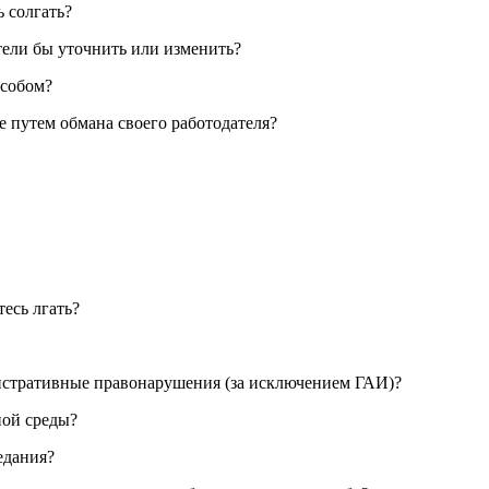
 солгать?
отели бы уточнить или изменить?
особом?
е путем обмана своего работодателя?
есь лгать?
нистративные правонарушения (за исключением ГАИ)?
ной среды?
едания?