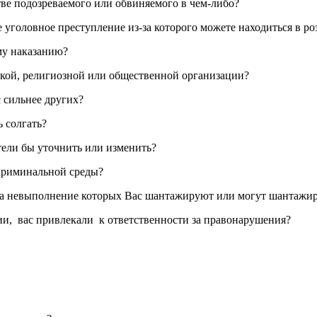
тве подозреваемого или обвиняемого в чем-либо?
е уголовное преступление из-за которого можете находиться в ро
му наказанию?
ской, религиозной или общественной организации?
с сильнее других?
 солгать?
отели бы уточнить или изменить?
 криминальной среды?
а, за невыполнение которых Вас шантажируют или могут шантажи
ции, вас привлекали к ответственности за правонарушения?