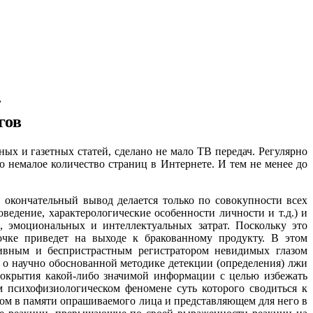

гов
и газетных статей, сделано не мало ТВ передач. Регулярно
 немалое количество страниц в Интернете. И тем не менее до
кончательный вывод делается только по совокупности всех
ведение, характерологические особенности личности и т.д.) и
 эмоциональных и интеллектуальных затрат. Поскольку это
очке приведет на выходе к бракованному продукту. В этом
тивным и беспристрастным регистратором невидимых глазом
т о научно обоснованной методике детекции (определения) лжи
сокрытия какой-либо значимой информации с целью избежать
м психофизиологическом феномене суть которого сводиться к
ом в памяти опрашиваемого лица и представляющем для него в