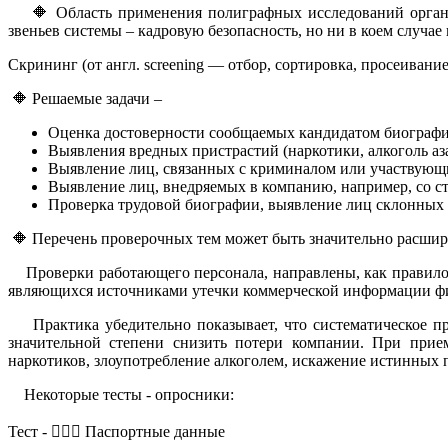
🔶 Область применения полиграфных исследований органичн
звеньев системы – кадровую безопасность, но ни в коем случа
Скрининг (от англ. screening — отбор, сортировка, просеивани
🔶 Решаемые задачи –
Оценка достоверности сообщаемых кандидатом биографи
Выявления вредных пристрастий (наркотики, алкоголь аза
Выявление лиц, связанных с криминалом или участвующ
Выявление лиц, внедряемых в компанию, например, со с
Проверка трудовой биографии, выявление лиц склонных 
🔶 Перечень проверочных тем может быть значительно расшире
Проверки работающего персонала, направлены, как правило,
являющихся источниками утечки коммерческой информации ф
Практика убедительно показывает, что систематическое п
значительной степени снизить потери компании. При прием
наркотиков, злоупотребление алкоголем, искажение истинных 
Некоторые тесты - опросники:
Тест - 🤵🏻‍♀️ Паспортные данные